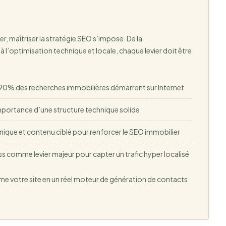
ier, maîtriser la stratégie SEO s’impose. De la
’optimisation technique et locale, chaque levier doit être
90% des recherches immobilières démarrent sur Internet
importance d’une structure technique solide
que et contenu ciblé pour renforcer le SEO immobilier
 comme levier majeur pour capter un trafic hyper localisé
rme votre site en un réel moteur de génération de contacts