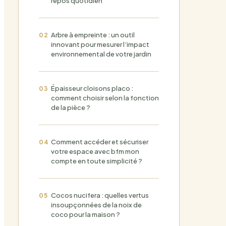
repos quotidien
Arbre à empreinte : un outil
innovant pour mesurer l’impact
environnemental de votre jardin
Épaisseur cloisons placo :
comment choisir selon la fonction
de la pièce ?
Comment accéder et sécuriser
votre espace avec bfm mon
compte en toute simplicité ?
Cocos nucifera : quelles vertus
insoupçonnées de la noix de
coco pour la maison ?